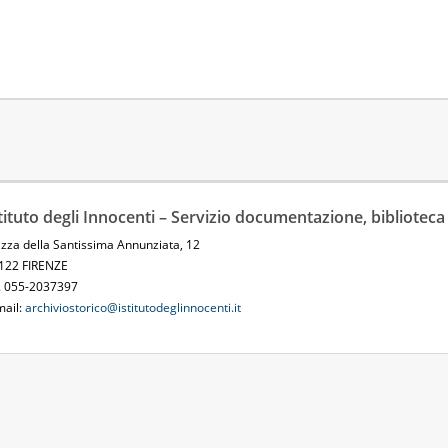
tituto degli Innocenti – Servizio documentazione, biblioteca 
azza della Santissima Annunziata, 12
122 FIRENZE
l. 055-2037397
mail:
archiviostorico@istitutodeglinnocenti.it