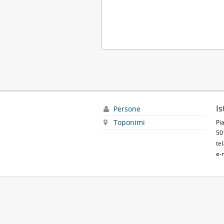
Is
Persone
Toponimi
Pi
50
te
e-