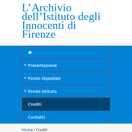
L’Archivio
dell’Istituto degli
Innocenti di
Firenze
Presentazione
+
Fondo Ospedale
+
Fondo Istituto
+
Crediti
Contatti
Home
/ Crediti