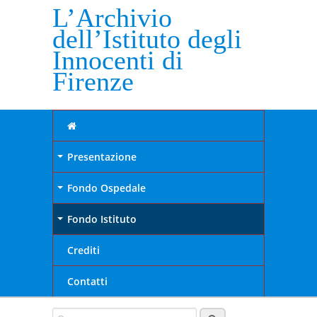
L’Archivio
dell’Istituto degli
Innocenti di
Firenze
Presentazione
+
Fondo Ospedale
+
Fondo Istituto
+
Crediti
Contatti