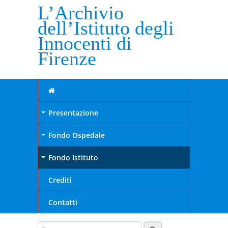
L’Archivio
dell’Istituto degli
Innocenti di
Firenze
Presentazione
+
Fondo Ospedale
+
Fondo Istituto
+
Crediti
Contatti